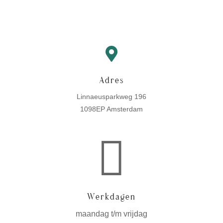

Adres
Linnaeusparkweg 196
1098EP Amsterdam

Werkdagen
maandag t/m vrijdag