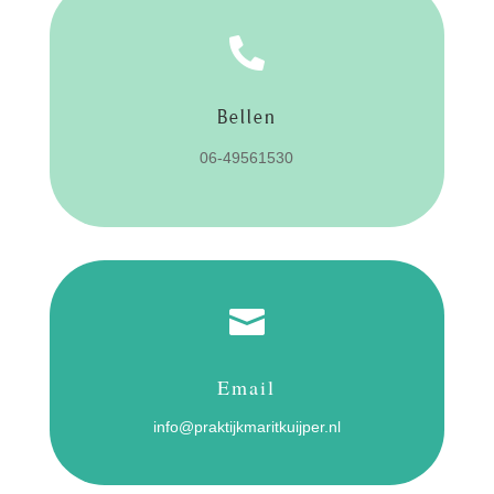

Bellen
06-49561530

Email
info@praktijkmaritkuijper.nl